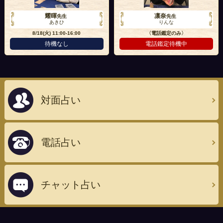
耀暉
凛奈
先生
先生
あきひ
りんな
8/18(火)
11:00-16:00
〈電話鑑定のみ〉
待機なし
電話鑑定待機中
対面占い
電話占い
チャット占い