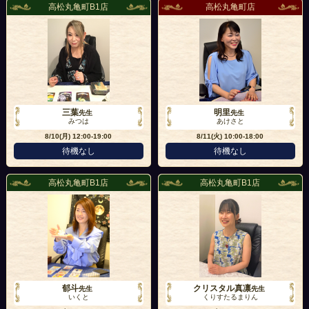
高松丸亀町B1店
高松丸亀町店
三葉
明里
先生
先生
みつは
あけさと
8/10(月)
12:00-19:00
8/11(火)
10:00-18:00
待機なし
待機なし
高松丸亀町B1店
高松丸亀町B1店
郁斗
クリスタル真凛
先生
先生
いくと
くりすたるまりん