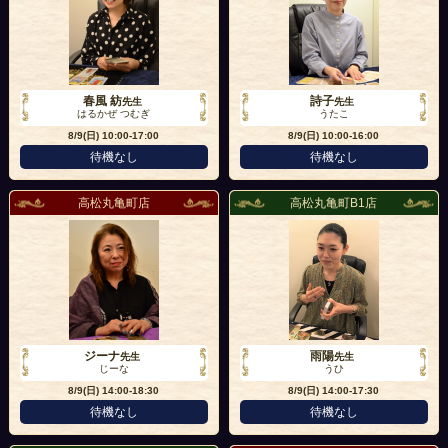
春風 紡
詩子
先生
先生
はるかぜ つむぎ
うたこ
8/9(日)
10:00-17:00
8/9(日)
10:00-16:00
待機なし
待機なし
高松丸亀町店
高松丸亀町B1店
ジーナ
雨陽
先生
先生
じーな
うひ
8/9(日)
14:00-18:30
8/9(日)
14:00-17:30
待機なし
待機なし