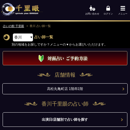
お問い合わせ
ログイン
メニュー
占いの館 千里眼
香川 占い師
一覧
占い師一覧
別の地域をお探しですか？メニューの▼からお選びいただけます。
店舗情報
高松丸亀町店 1階/B1階
香川千里眼の占い師
出演日/店舗別で占い師を探す