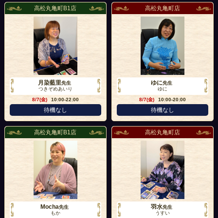
高松丸亀町B1店
高松丸亀町店
月染藍里
ゆに
先生
先生
つきぞめあいり
ゆに
8/7(金)
10:00-22:00
8/7(金)
10:00-20:00
待機なし
待機なし
高松丸亀町B1店
高松丸亀町店
Mocha
羽水
先生
先生
もか
うすい