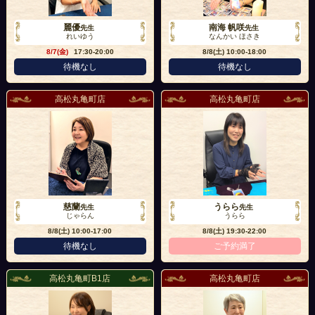
麗優
南海 帆咲
先生
先生
れいゆう
なんかい ほさき
8/7(金)
17:30-20:00
8/8(土)
10:00-18:00
待機なし
待機なし
高松丸亀町店
高松丸亀町店
慈蘭
うらら
先生
先生
じゃらん
うらら
8/8(土)
10:00-17:00
8/8(土)
19:30-22:00
待機なし
ご予約満了
高松丸亀町B1店
高松丸亀町店