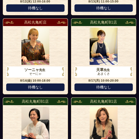
8/12(水)
12:00-16:00
8/13(木)
11:00-15:00
待機なし
待機なし
高松丸亀町店
高松丸亀町B1店
ソーニャ
天草
先生
先生
そーにゃ
あまくさ
8/14(金)
10:00-18:00
8/17(月)
10:00-20:00
待機なし
待機なし
高松丸亀町B1店
高松丸亀町B1店