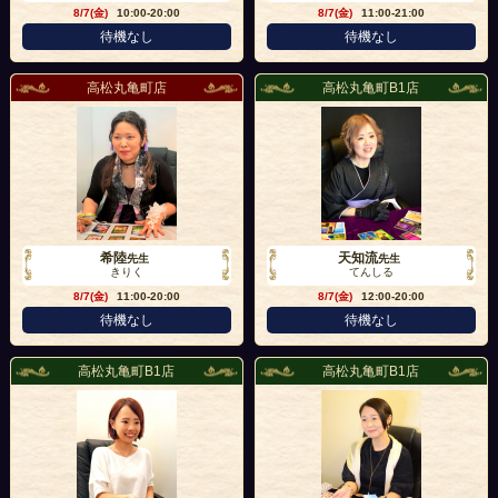
8/7(金)
10:00-20:00
8/7(金)
11:00-21:00
待機なし
待機なし
高松丸亀町店
高松丸亀町B1店
希陸
天知流
先生
先生
きりく
てんしる
8/7(金)
11:00-20:00
8/7(金)
12:00-20:00
待機なし
待機なし
高松丸亀町B1店
高松丸亀町B1店